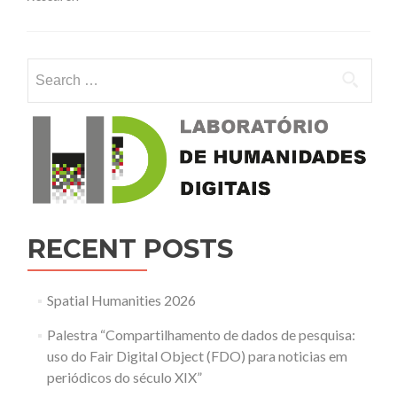
“Doing
History
in
the
Search for:
Digital
World
Workshop”
publicados
RECENT POSTS
Spatial Humanities 2026
Palestra “Compartilhamento de dados de pesquisa:
uso do Fair Digital Object (FDO) para noticias em
periódicos do século XIX”