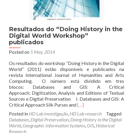
Resultados do “Doing History in the
Digital World Workshop”
publicados
Posted on
5 May, 2014
Os resultados do workshop “Doing History in the Digital
World” (2011) estão disponíveis e publicados na
revista International Journal of Humanities and Arts
Computing. O número está dividido em tres
blocos: Databases and GIS: A Critical
Approach; Digitization, Analysis and Editions of Textual
Sources e Digital Preservation I. Databases and GIS: A
Read
Critical Approach Silk Purses and
[…]
more
Posted in
HD Lab investigação
,
HD Lab research
Tagged
about
Databases
,
Digital Preservation
,
Doing History in the Digital
Resultados
World
,
Geographic Information Systems
,
GIS
,
Historical
do
Research