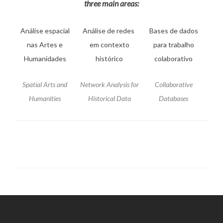
three main areas:
Análise espacial
Análise de redes
Bases de dados
nas Artes e
em contexto
para trabalho
Humanidades
histórico
colaborativo
Spatial Arts and
Network Analysis for
Collaborative
Humanities
Historical Data
Databases