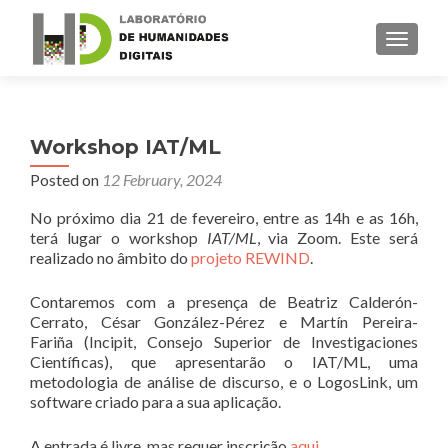
TOGGLE
Workshop IAT/ML
Posted on
12 February, 2024
No próximo dia 21 de fevereiro, entre as 14h e as 16h,
terá lugar o workshop
IAT/ML
, via Zoom. Este será
realizado no âmbito do
projeto REWIND
.
Contaremos com a presença de Beatriz Calderón-
Cerrato, César González-Pérez e Martín Pereira-
Fariña (Incipit, Consejo Superior de Investigaciones
Científicas), que apresentarão o IAT/ML, uma
metodologia de análise de discurso, e o LogosLink, um
software criado para a sua aplicação.
A entrada é livre, mas requer inscrição
aqui
.