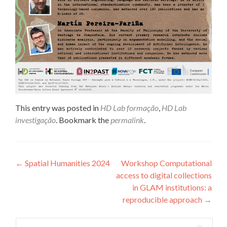
This entry was posted in
HD Lab formação
,
HD Lab
investigação
. Bookmark the
permalink
.
Post navigation
←
Spatial Humanities 2024
Workshop Computational
access to digital collections
in GLAM institutions: a
reproducible approach
→
Search for: