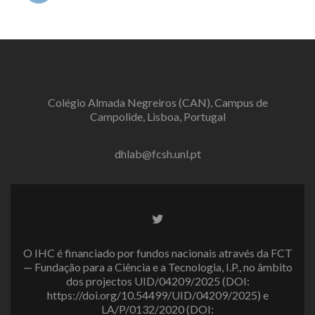
Colégio Almada Negreiros (CAN), Campus de
Campolide, Lisboa, Portugal
dhlab@fcsh.unl.pt
Twitter
link
O IHC é financiado por fundos nacionais através da FCT
— Fundação para a Ciência e a Tecnologia, I.P., no âmbito
dos projectos UID/04209/2025 (DOI:
https://doi.org/10.54499/UID/04209/2025) e
LA/P/0132/2020 (DOI: