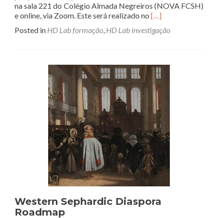
na sala 221 do Colégio Almada Negreiros (NOVA FCSH)
Read
e online, via Zoom. Este será realizado no
[…]
more
Posted in
HD Lab formação
,
HD Lab investigação
about
Workshop
Towards
the
computational
analysis
of
a
peripheral
literary
tradition:
The
case
of
Alsatian
theater
Western Sephardic Diaspora
Roadmap