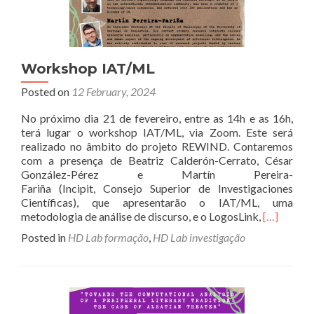
Workshop IAT/ML
Posted on
12 February, 2024
No próximo dia 21 de fevereiro, entre as 14h e as 16h,
terá lugar o workshop IAT/ML, via Zoom. Este será
realizado no âmbito do projeto REWIND. Contaremos
com a presença de Beatriz Calderón-Cerrato, César
González-Pérez e Martín Pereira-
Fariña (Incipit, Consejo Superior de Investigaciones
Científicas), que apresentarão o IAT/ML, uma
Read
metodologia de análise de discurso, e o LogosLink,
[…]
more
Posted in
HD Lab formação
,
HD Lab investigação
about
Workshop
IAT/ML