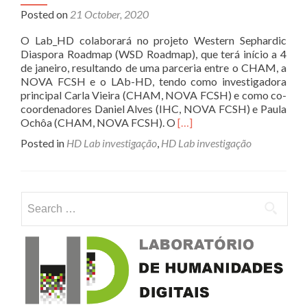
Posted on
21 October, 2020
O Lab_HD colaborará no projeto Western Sephardic
Diaspora Roadmap (WSD Roadmap), que terá início a 4
de janeiro, resultando de uma parceria entre o CHAM, a
NOVA FCSH e o LAb-HD, tendo como investigadora
principal Carla Vieira (CHAM, NOVA FCSH) e como co-
coordenadores Daniel Alves (IHC, NOVA FCSH) e Paula
Read
Ochôa (CHAM, NOVA FCSH). O
[…]
more
Posted in
HD Lab investigação
,
HD Lab investigação
about
Western
Sephardic
Diaspora
Search for:
Roadmap