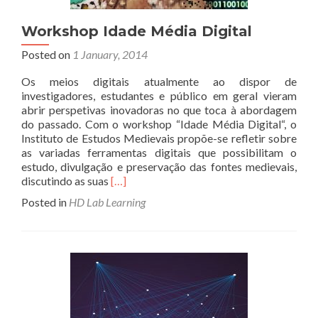
Workshop Idade Média Digital
Posted on
1 January, 2014
Os meios digitais atualmente ao dispor de
investigadores, estudantes e público em geral vieram
abrir perspetivas inovadoras no que toca à abordagem
do passado. Com o workshop “Idade Média Digital“, o
Instituto de Estudos Medievais propõe-se refletir sobre
as variadas ferramentas digitais que possibilitam o
estudo, divulgação e preservação das fontes medievais,
Read
discutindo as suas
[…]
more
Posted in
HD Lab Learning
about
Workshop
Idade
Média
Digital