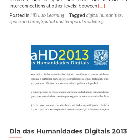
Read
interconnections at other levels: between
[…]
more
Posted in
HD Lab Learning
Tagged
digital humanities
,
about
space and time
,
Spatial and temporal modelling
Workshop:
Networks
over
space
and
time:
modelling,
analyzing,
and
representing
complex
data
in
the
digital
humanities
Dia das Humanidades Digitais 2013