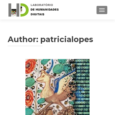
TOGGLE
Author:
patricialopes
Posts navigation