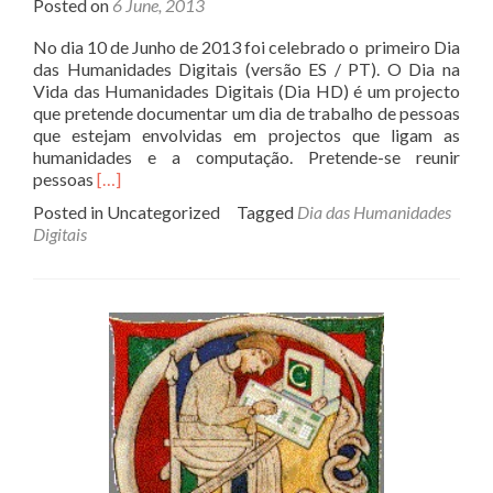
Posted on
6 June, 2013
No dia 10 de Junho de 2013 foi celebrado o primeiro Dia
das Humanidades Digitais (versão ES / PT). O Dia na
Vida das Humanidades Digitais (Dia HD) é um projecto
que pretende documentar um dia de trabalho de pessoas
que estejam envolvidas em projectos que ligam as
humanidades e a computação. Pretende-se reunir
Read
pessoas
[…]
more
Posted in Uncategorized
Tagged
Dia das Humanidades
about
Digitais
Dia
das
Humanidades
Digitais
2013